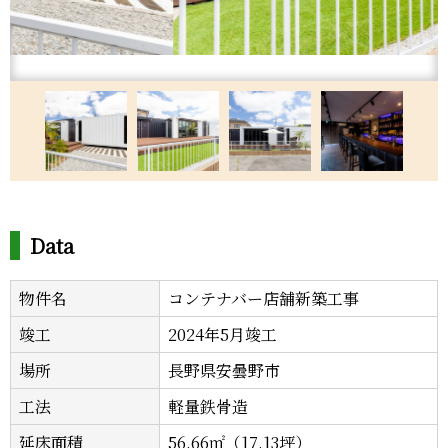
Data
物件名
コンテナバー店舗新築工事
竣工
2024年5月竣工
場所
長野県安曇野市
工法
軽量鉄骨造
延床面積
56.66㎡（17.13坪）